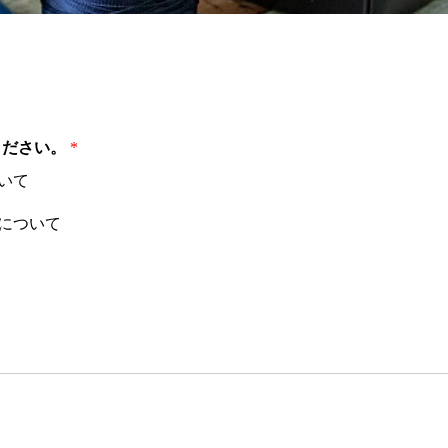
ください。
*
いて
について