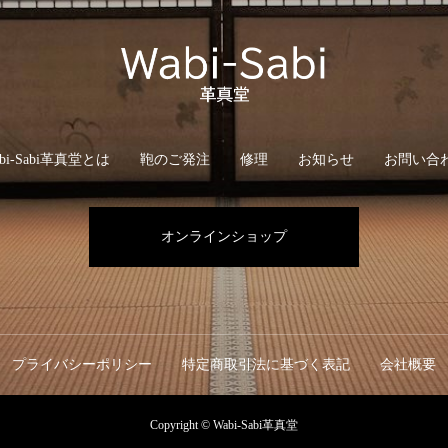
bi-Sabi革真堂とは
鞄のご発注
修理
お知らせ
お問い合
オンラインショップ
プライバシーポリシー
特定商取引法に基づく表記
会社概要
Copyright © Wabi-Sabi革真堂